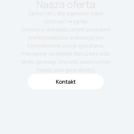
Nasza oferta
Zaufaj nam, aby zapewnić sobie
czystość i wygodę.
Jesteśmy doświadczonym zespołem
prefesjonalistów, wykonującym
kompleksowe usługi sprzątanią.
Pracujemy na terenie Warszawy oraz
okolic (powiaty: otwocki, piaseczyński
miński oraz garwoliński).
Kontakt