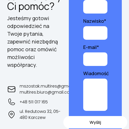
Ci pomóc?
Jesteśmy gotowi
Nazwisko*
odpowiedzieć na
Twoje pytania,
zapewnić niezbędną
E-mail*
pomoc oraz omówić
możliwości
współpracy.
Wiadomość
mszostak.multires@gmail.com
multires.biuro@gmail.com
+48 511 017 165
ul. Redutowa 32, 05-
480 Karczew
Wyślij